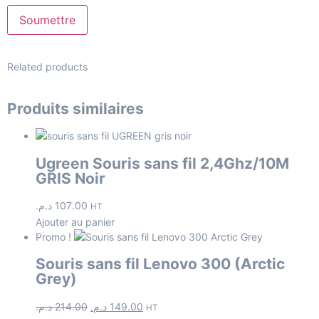
Related products
Produits similaires
Ugreen Souris sans fil 2,4Ghz/10M
GRIS Noir
د.م.
107.00
HT
Ajouter au panier
Promo !
Souris sans fil Lenovo 300 (Arctic
Grey)
د.م.
214.00
د.م.
149.00
HT