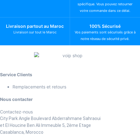
spécifique. Vous pouvez retourner
votre commande dans ce délai.
Livraison partout au Maroc
100% Sécurisé
Livraison sur tout le Maroc
Vos paiements sont sécurisés grâce à
notre réseau de sécurité privé.
Service Clients
Remplacements et retours
Nous contacter
Contactez-nous
City Park Angle Boulevard Abderrahmane Sahraoui
et El Houcine Ben Ali
Immeuble 5, 2ème Etage
Casablanca, Morocco