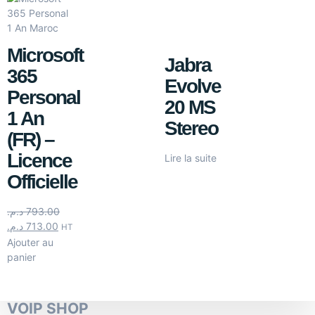
Microsoft
Jabra
365
Evolve
Personal
20 MS
1 An
Stereo
(FR) –
Licence
Lire la suite
Officielle
د.م.
793.00
د.م.
713.00
HT
Ajouter au
panier
VOIP SHOP