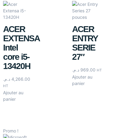
ACER
ACER
EXTENSA
ENTRY
Intel
SERIE
core i5-
27″
13420H
د.م.
969.00
HT
Ajouter au
د.م.
4,266.00
panier
HT
Ajouter au
panier
Promo !