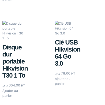
Clé USB
Disque
Hikvision
dur
64 Go
portable
3.0
Hikvision
د.م.
78.00
T30 1 To
HT
Ajouter au
panier
د.م.
604.00
HT
Ajouter au
panier