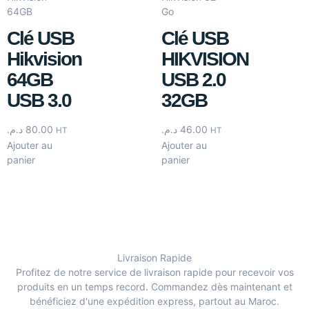
Clé USB
Clé USB
Hikvision
HIKVISION
64GB
USB 2.0
USB 3.0
32GB
د.م.
80.00
د.م.
46.00
HT
HT
Ajouter au
Ajouter au
panier
panier
Livraison Rapide
Profitez de notre service de livraison rapide pour recevoir vos
produits en un temps record. Commandez dès maintenant et
bénéficiez d'une expédition express, partout au Maroc.