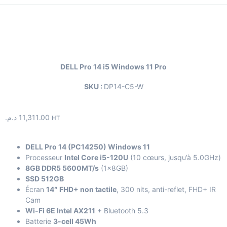
DELL Pro 14 i5 Windows 11 Pro
SKU :
DP14-C5-W
د.م.
11,311.00
HT
DELL Pro 14 (PC14250) Windows 11
Processeur
Intel Core i5-120U
(10 cœurs, jusqu’à 5.0GHz)
8GB DDR5 5600MT/s
(1×8GB)
SSD 512GB
Écran
14″ FHD+ non tactile
, 300 nits, anti-reflet, FHD+ IR
Cam
Wi-Fi 6E Intel AX211
+ Bluetooth 5.3
Batterie
3-cell 45Wh