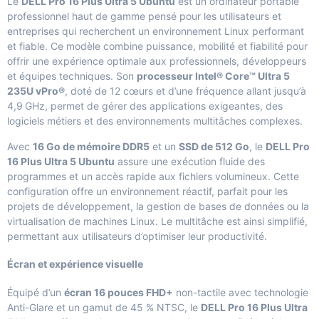
Le
DELL Pro 16 Plus Ultra 5 Ubuntu
est un ordinateur portable
professionnel haut de gamme pensé pour les utilisateurs et
entreprises qui recherchent un environnement Linux performant
et fiable. Ce modèle combine puissance, mobilité et fiabilité pour
offrir une expérience optimale aux professionnels, développeurs
et équipes techniques. Son
processeur Intel® Core™ Ultra 5
235U vPro®
, doté de 12 cœurs et d’une fréquence allant jusqu’à
4,9 GHz, permet de gérer des applications exigeantes, des
logiciels métiers et des environnements multitâches complexes.
Avec
16 Go de mémoire DDR5
et un
SSD de 512 Go
, le
DELL Pro
16 Plus Ultra 5 Ubuntu
assure une exécution fluide des
programmes et un accès rapide aux fichiers volumineux. Cette
configuration offre un environnement réactif, parfait pour les
projets de développement, la gestion de bases de données ou la
virtualisation de machines Linux. Le multitâche est ainsi simplifié,
permettant aux utilisateurs d’optimiser leur productivité.
Écran et expérience visuelle
Équipé d’un
écran 16 pouces FHD+
non-tactile avec technologie
Anti-Glare et un gamut de 45 % NTSC, le
DELL Pro 16 Plus Ultra