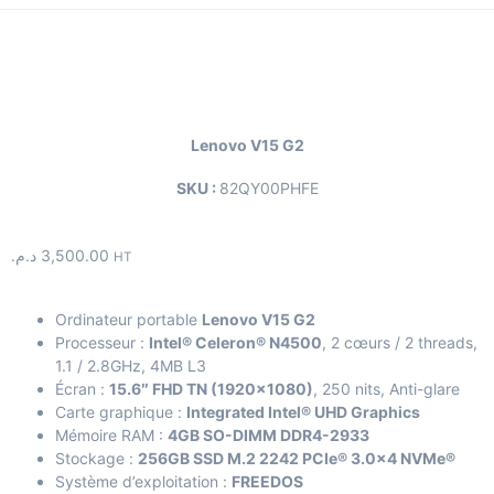
Lenovo V15 G2
SKU :
82QY00PHFE
د.م.
3,500.00
HT
Ordinateur portable
Lenovo V15 G2
Processeur :
Intel® Celeron® N4500
, 2 cœurs / 2 threads,
1.1 / 2.8GHz, 4MB L3
Écran :
15.6″ FHD TN (1920×1080)
, 250 nits, Anti-glare
Carte graphique :
Integrated Intel® UHD Graphics
Mémoire RAM :
4GB SO-DIMM DDR4-2933
Stockage :
256GB SSD M.2 2242 PCIe® 3.0×4 NVMe®
Système d’exploitation :
FREEDOS