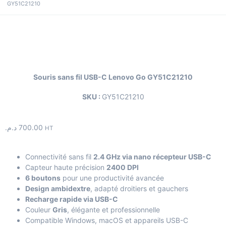
GY51C21210
Souris sans fil USB-C Lenovo Go GY51C21210
SKU :
GY51C21210
د.م.
700.00
HT
Connectivité sans fil
2.4 GHz via nano récepteur USB-C
Capteur haute précision
2400 DPI
6 boutons
pour une productivité avancée
Design ambidextre
, adapté droitiers et gauchers
Recharge rapide via USB-C
Couleur
Gris
, élégante et professionnelle
Compatible Windows, macOS et appareils USB-C