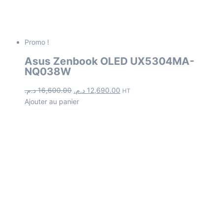
Promo !
Asus Zenbook OLED UX5304MA-
NQ038W
د.م.
16,600.00
د.م.
12,690.00
HT
Ajouter au panier