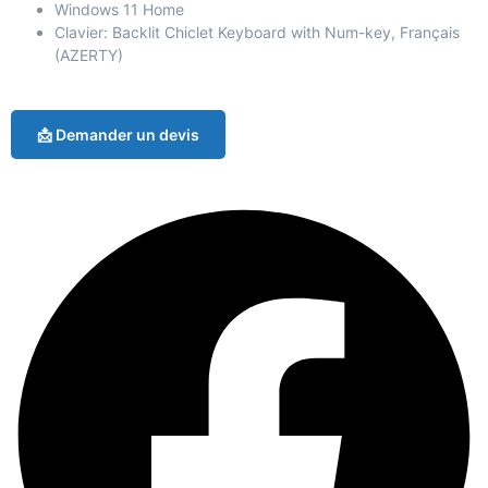
Windows 11 Home
Clavier: Backlit Chiclet Keyboard with Num-key, Français
(AZERTY)
📩 Demander un devis