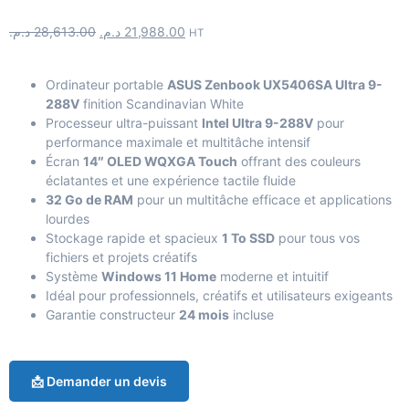
د.م.
28,613.00
د.م.
21,988.00
HT
Ordinateur portable
ASUS Zenbook UX5406SA Ultra 9-
288V
finition Scandinavian White
Processeur ultra-puissant
Intel Ultra 9-288V
pour
performance maximale et multitâche intensif
Écran
14″ OLED WQXGA Touch
offrant des couleurs
éclatantes et une expérience tactile fluide
32 Go de RAM
pour un multitâche efficace et applications
lourdes
Stockage rapide et spacieux
1 To SSD
pour tous vos
fichiers et projets créatifs
Système
Windows 11 Home
moderne et intuitif
Idéal pour professionnels, créatifs et utilisateurs exigeants
Garantie constructeur
24 mois
incluse
📩 Demander un devis