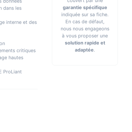
couvert par une
es données
garantie spécifique
n dans les
indiquée sur sa fiche.
En cas de défaut,
ge interne et des
nous nous engageons
à vous proposer une
l
solution rapide et
ion
adaptée
.
ements critiques
kage hautes
E ProLiant