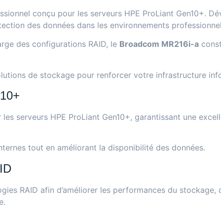
ssionnel conçu pour les serveurs HPE ProLiant Gen10+. Dé
rotection des données dans les environnements professionnels,
arge des configurations RAID, le
Broadcom MR216i-a
const
olutions de stockage
pour renforcer votre infrastructure inf
n10+
les serveurs HPE ProLiant Gen10+, garantissant une excelle
nternes tout en améliorant la disponibilité des données.
AID
gies RAID afin d’améliorer les performances du stockage, d
e.