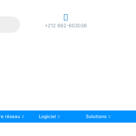
+212 662-603036
re réseau
Logiciel
Solutions