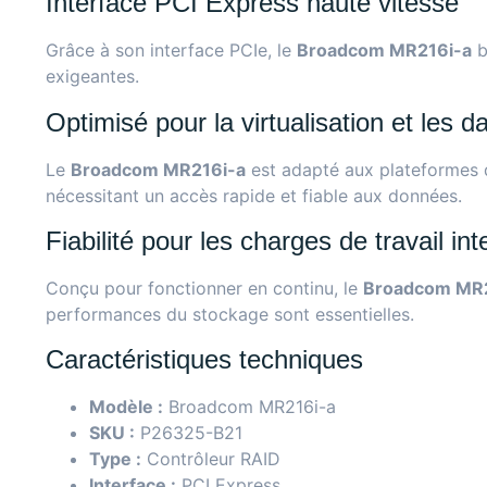
Interface PCI Express haute vitesse
Grâce à son interface PCIe, le
Broadcom MR216i-a
b
exigeantes.
Optimisé pour la virtualisation et les d
Le
Broadcom MR216i-a
est adapté aux plateformes d
nécessitant un accès rapide et fiable aux données.
Fiabilité pour les charges de travail in
Conçu pour fonctionner en continu, le
Broadcom MR2
performances du stockage sont essentielles.
Caractéristiques techniques
Modèle :
Broadcom MR216i-a
SKU :
P26325-B21
Type :
Contrôleur RAID
Interface :
PCI Express