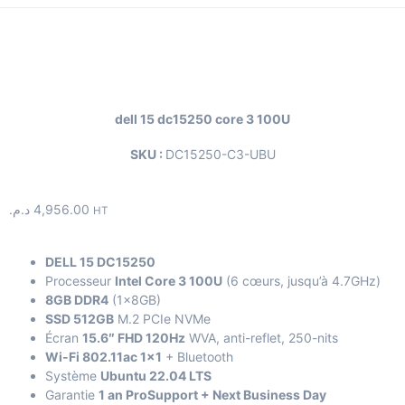
dell 15 dc15250 core 3 100U
SKU :
DC15250-C3-UBU
د.م.
4,956.00
HT
DELL 15 DC15250
Processeur
Intel Core 3 100U
(6 cœurs, jusqu’à 4.7GHz)
8GB DDR4
(1×8GB)
SSD 512GB
M.2 PCIe NVMe
Écran
15.6″ FHD 120Hz
WVA, anti-reflet, 250-nits
Wi-Fi 802.11ac 1×1
+ Bluetooth
Système
Ubuntu 22.04 LTS
Garantie
1 an ProSupport + Next Business Day