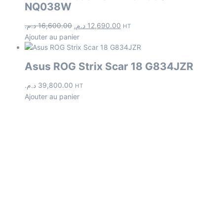
NQ038W
د.م.
16,600.00
د.م.
12,690.00
HT
Ajouter au panier
Asus ROG Strix Scar 18 G834JZR
د.م.
39,800.00
HT
Ajouter au panier