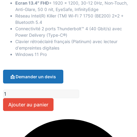
Ecran 13.4″ FHD
+ 1920 x 1200, 30-12 0Hz, Non-Touch,
Anti-Glare, 50 0 nit, EyeSafe, InfinityEdge
Réseau Intel(R) Killer (TM) Wi-Fi 7 1750 (BE200) 2×2 +
Bluetooth 5.4
Connectivité 2 ports Thunderbolt™ 4 (40 Gbit/s) avec
Power Delivery (Type-C®)
Clavier rétroéclairé français (Platinum) avec lecteur
d‘empreintes digitales
Windows 11 Pro
📩 Demander un devis
Ajouter au panier