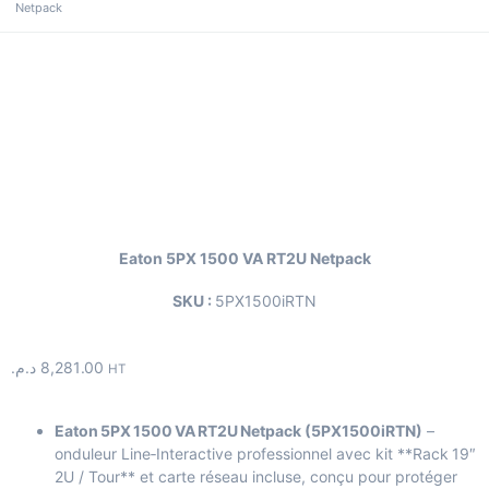
Netpack
Eaton 5PX 1500 VA RT2U Netpack
SKU :
5PX1500iRTN
د.م.
8,281.00
HT
Eaton 5PX 1500 VA RT2U Netpack (5PX1500iRTN)
–
onduleur Line‑Interactive professionnel avec kit **Rack 19″
2U / Tour** et carte réseau incluse, conçu pour protéger