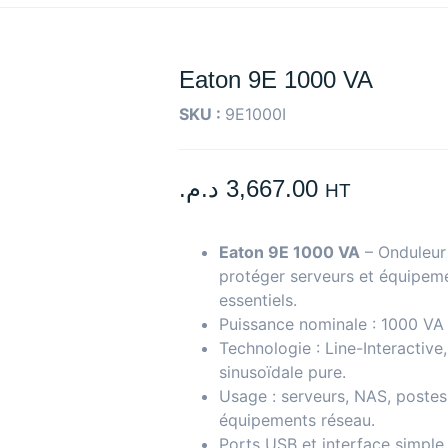
Eaton 9E 1000 VA
SKU :
9E1000I
د.م.
3,667.00
HT
Eaton 9E 1000 VA
– Onduleur 
protéger serveurs et équipeme
essentiels.
Puissance nominale : 1000 VA
Technologie : Line-Interactive
sinusoïdale pure.
Usage : serveurs, NAS, postes 
équipements réseau.
Ports USB et interface simple