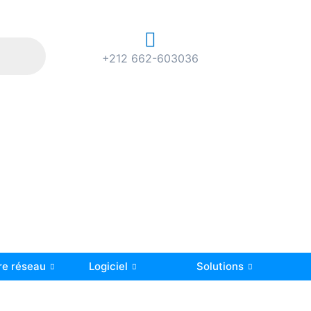
+212 662-603036
re réseau
Logiciel
Solutions