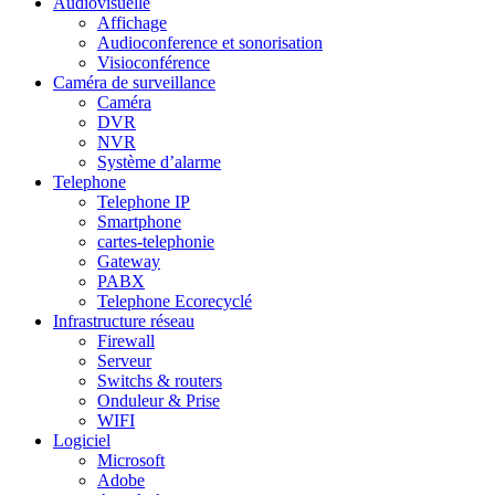
Audiovisuelle
Affichage
Audioconference et sonorisation
Visioconférence
Caméra de surveillance
Caméra
DVR
NVR
Système d’alarme
Telephone
Telephone IP
Smartphone
cartes-telephonie
Gateway
PABX
Telephone Ecorecyclé
Infrastructure réseau
Firewall
Serveur
Switchs & routers
Onduleur & Prise
WIFI
Logiciel
Microsoft
Adobe