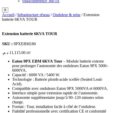
visioconférence 360 IA
X
Accueil
/
Infrastructure réseau
/
Onduleur & prise
/ Extension
batterie 6KVA TOUR
Extension batterie 6KVA TOUR
SKU :
9PXEBM180
د.م.
11,115.00
HT
Eaton 9PX EBM 6KVA Tour
– Module batterie externe
pour prolonger l’autonomie des onduleurs Eaton 9PX 5000–
6000VA.
Capacité : 6000 VA / 5400 W.
Technologie : Batterie plomb-acide scellée (Sealed Lead-
Acid).
Compatible avec onduleurs Eaton 9PX 5000VA et 6000VA.
Interface simple pour extension rapide de l’autonomie.
Autonomie supplémentaire jusqu’à 90–120 minutes selon
charge.
Format : Tour, installation facile à côté de l’onduleur.
Fiabilité professionnelle avec certification CE et conformité