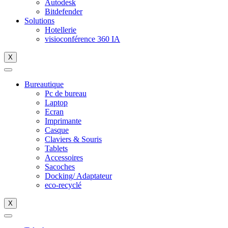
Autodesk
Bitdefender
Solutions
Hotellerie
visioconférence 360 IA
X
Bureautique
Pc de bureau
Laptop
Ecran
Imprimante
Casque
Claviers & Souris
Tablets
Accessoires
Sacoches
Docking/ Adaptateur
eco-recyclé
X