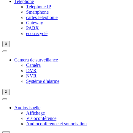
Telephone
Telephone IP
Smartphone
cartes-telephonie
Gateway
PABX
eco-recyclé
X
Camera de surveillance
Caméra
DVR
NVR
Système d’alarme
X
Audiovisuelle
Affichage
Visioconférence
Audioconference et sonorisation