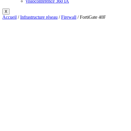
visioconférence 360 IA
X
Accueil
/
Infrastructure réseau
/
Firewall
/ FortiGate 40F