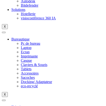
Autodesk
Bitdefender
Solutions
Hotellerie
visioconférence 360 IA
X
Bureautique
Pc de bureau
Laptop
Ecran
Imprimante
Casque
Claviers & Souris
Tablets
Accessoires
Sacoches
Docking/ Adaptateur
eco-recyclé
X