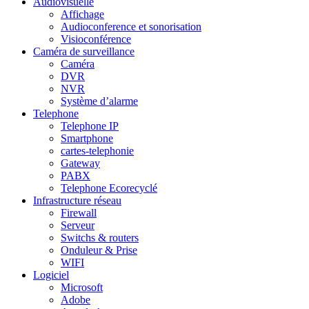
Audiovisuelle
Affichage
Audioconference et sonorisation
Visioconférence
Caméra de surveillance
Caméra
DVR
NVR
Système d’alarme
Telephone
Telephone IP
Smartphone
cartes-telephonie
Gateway
PABX
Telephone Ecorecyclé
Infrastructure réseau
Firewall
Serveur
Switchs & routers
Onduleur & Prise
WIFI
Logiciel
Microsoft
Adobe