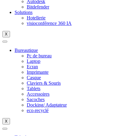
Autodesk
Bitdefender
Solutions
Hotellerie
visioconférence 360 IA
X
Bureautique
Pc de bureau
Laptop
Ecran
Imprimante
Casque
Claviers & Souris
Tablets
Accessoires
Sacoches
Docking/ Adaptateur
eco-recyclé
X