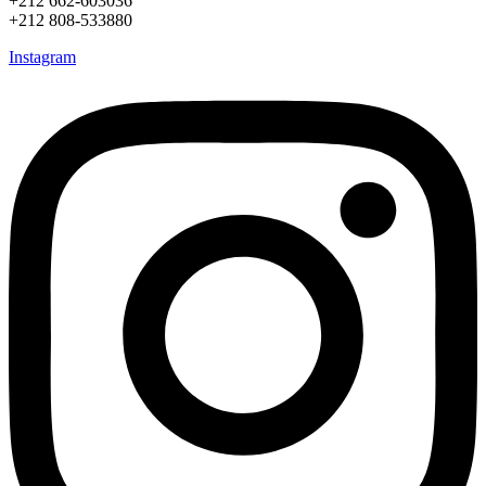
+212 662-603036
+212 808-533880
Instagram