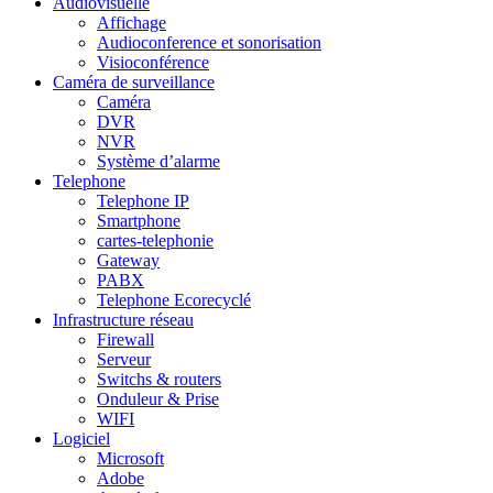
Audiovisuelle
Affichage
Audioconference et sonorisation
Visioconférence
Caméra de surveillance
Caméra
DVR
NVR
Système d’alarme
Telephone
Telephone IP
Smartphone
cartes-telephonie
Gateway
PABX
Telephone Ecorecyclé
Infrastructure réseau
Firewall
Serveur
Switchs & routers
Onduleur & Prise
WIFI
Logiciel
Microsoft
Adobe