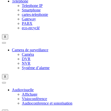
Telephone
Telephone IP
Smartphone
cartes-telephonie
Gateway
PABX
eco-recyclé
X
Camera de surveillance
Caméra
DVR
NVR
Système d’alarme
X
Audiovisuelle
Affichage
Visioconférence
Audioconference et sonorisation