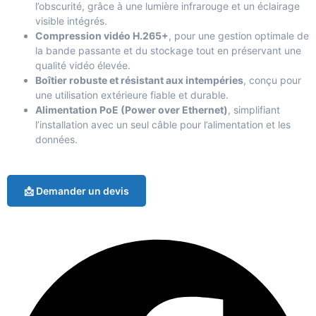
l’obscurité, grâce à une lumière infrarouge et un éclairage
visible intégrés.
Compression vidéo H.265+
, pour une gestion optimale de
la bande passante et du stockage tout en préservant une
qualité vidéo élevée.
Boîtier robuste et résistant aux intempéries
, conçu pour
une utilisation extérieure fiable et durable.
Alimentation PoE (Power over Ethernet)
, simplifiant
l’installation avec un seul câble pour l’alimentation et les
données.
📩 Demander un devis