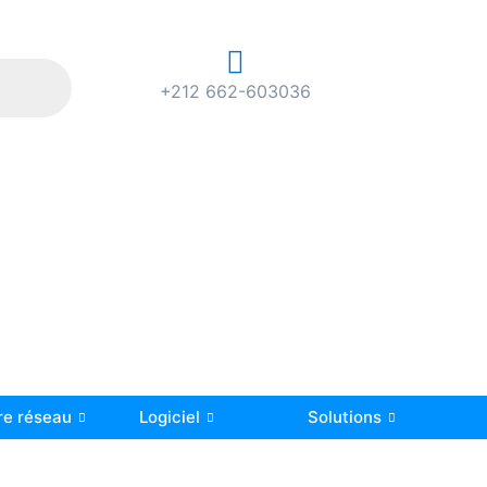
+212 662-603036
re réseau
Logiciel
Solutions