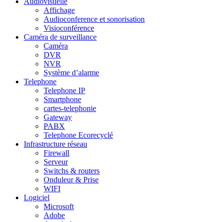
Audiovisuelle
Affichage
Audioconference et sonorisation
Visioconférence
Caméra de surveillance
Caméra
DVR
NVR
Système d’alarme
Telephone
Telephone IP
Smartphone
cartes-telephonie
Gateway
PABX
Telephone Ecorecyclé
Infrastructure réseau
Firewall
Serveur
Switchs & routers
Onduleur & Prise
WIFI
Logiciel
Microsoft
Adobe