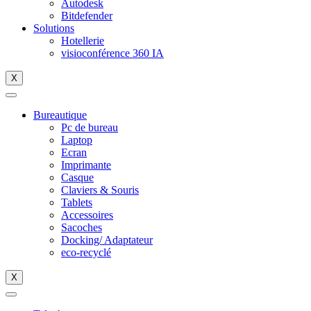
Autodesk
Bitdefender
Solutions
Hotellerie
visioconférence 360 IA
X
Bureautique
Pc de bureau
Laptop
Ecran
Imprimante
Casque
Claviers & Souris
Tablets
Accessoires
Sacoches
Docking/ Adaptateur
eco-recyclé
X