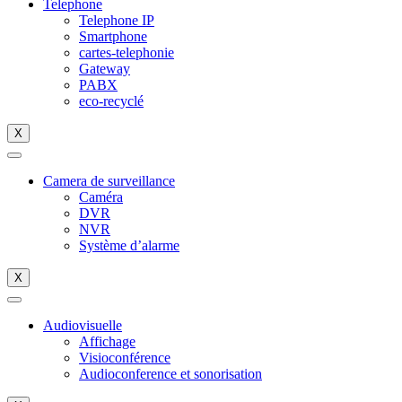
Telephone
Telephone IP
Smartphone
cartes-telephonie
Gateway
PABX
eco-recyclé
X
Camera de surveillance
Caméra
DVR
NVR
Système d’alarme
X
Audiovisuelle
Affichage
Visioconférence
Audioconference et sonorisation