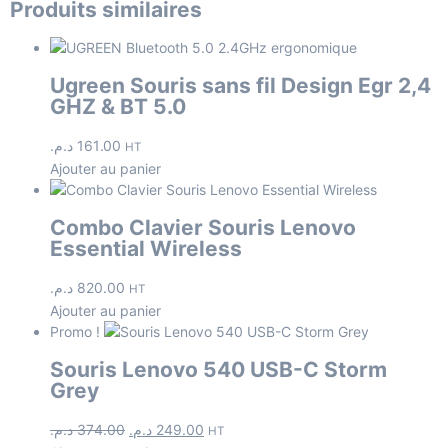
Produits similaires
Ugreen Souris sans fil Design Egr 2,4
GHZ & BT 5.0
د.م.
161.00
HT
Ajouter au panier
Combo Clavier Souris Lenovo
Essential Wireless
د.م.
820.00
HT
Ajouter au panier
Promo !
Souris Lenovo 540 USB-C Storm
Grey
د.م.
374.00
د.م.
249.00
HT