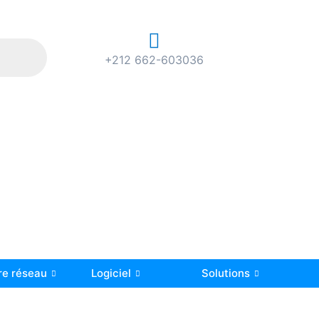
+212 662-603036
re réseau
Logiciel
Solutions