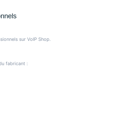
onnels
ionnels sur VoIP Shop
.
du fabricant :