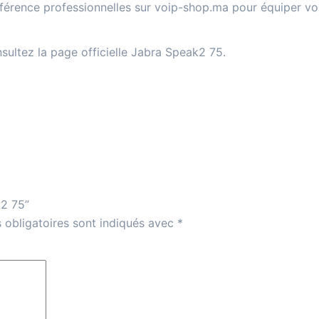
érence professionnelles sur
voip-shop.ma
pour équiper vos
nsultez la
page officielle Jabra Speak2 75
.
k2 75”
 obligatoires sont indiqués avec
*