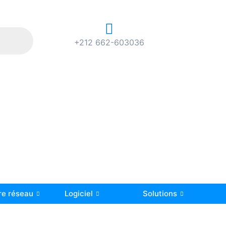
+212 662-603036
re réseau
Logiciel
Solutions