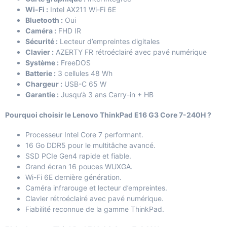
Wi-Fi :
Intel AX211 Wi-Fi 6E
Bluetooth :
Oui
Caméra :
FHD IR
Sécurité :
Lecteur d’empreintes digitales
Clavier :
AZERTY FR rétroéclairé avec pavé numérique
Système :
FreeDOS
Batterie :
3 cellules 48 Wh
Chargeur :
USB-C 65 W
Garantie :
Jusqu’à 3 ans Carry-in + HB
Pourquoi choisir le Lenovo ThinkPad E16 G3 Core 7-240H ?
Processeur Intel Core 7 performant.
16 Go DDR5 pour le multitâche avancé.
SSD PCIe Gen4 rapide et fiable.
Grand écran 16 pouces WUXGA.
Wi-Fi 6E dernière génération.
Caméra infrarouge et lecteur d’empreintes.
Clavier rétroéclairé avec pavé numérique.
Fiabilité reconnue de la gamme ThinkPad.