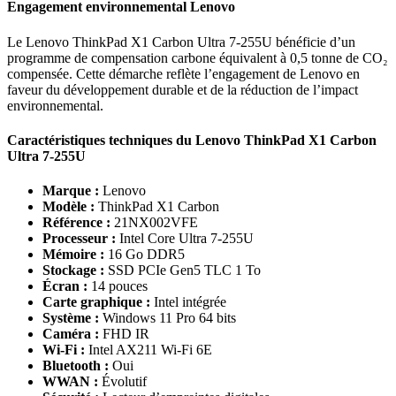
Engagement environnemental Lenovo
Le Lenovo ThinkPad X1 Carbon Ultra 7-255U bénéficie d’un
programme de compensation carbone équivalent à 0,5 tonne de CO₂
compensée. Cette démarche reflète l’engagement de Lenovo en
faveur du développement durable et de la réduction de l’impact
environnemental.
Caractéristiques techniques du Lenovo ThinkPad X1 Carbon
Ultra 7-255U
Marque :
Lenovo
Modèle :
ThinkPad X1 Carbon
Référence :
21NX002VFE
Processeur :
Intel Core Ultra 7-255U
Mémoire :
16 Go DDR5
Stockage :
SSD PCIe Gen5 TLC 1 To
Écran :
14 pouces
Carte graphique :
Intel intégrée
Système :
Windows 11 Pro 64 bits
Caméra :
FHD IR
Wi-Fi :
Intel AX211 Wi-Fi 6E
Bluetooth :
Oui
WWAN :
Évolutif