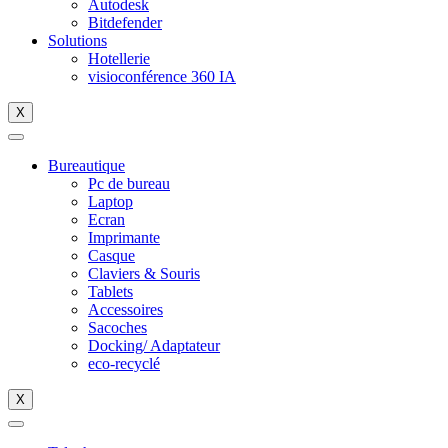
Autodesk
Bitdefender
Solutions
Hotellerie
visioconférence 360 IA
X
Bureautique
Pc de bureau
Laptop
Ecran
Imprimante
Casque
Claviers & Souris
Tablets
Accessoires
Sacoches
Docking/ Adaptateur
eco-recyclé
X