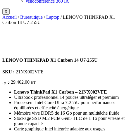
visioconférence 360 IA
X
Accueil
/
Bureautique
/
Laptop
/ LENOVO THINKPAD X1
Carbon 14 U7-255U
LENOVO THINKPAD X1 Carbon 14 U7-255U
SKU :
21NX002VFE
د.م.
29,402.00
HT
Lenovo ThinkPad X1 Carbon – 21NX002VFE
Ultrabook professionnel 14 pouces ultraléger et premium
Processeur Intel Core Ultra 7-255U pour performances
équilibrées et efficacité énergétique
Mémoire vive DDR5 de 16 Go pour un multitâche fluide
Stockage SSD M.2 PCIe Gen5 TLC de 1 To pour vitesse et
grande capacité
Carte graphique Intel intégrée adaptée aux usages