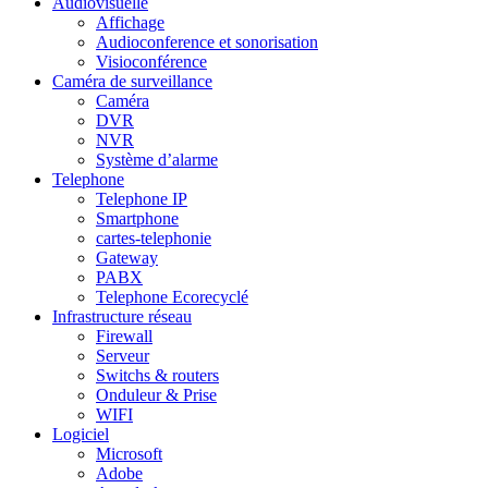
Audiovisuelle
Affichage
Audioconference et sonorisation
Visioconférence
Caméra de surveillance
Caméra
DVR
NVR
Système d’alarme
Telephone
Telephone IP
Smartphone
cartes-telephonie
Gateway
PABX
Telephone Ecorecyclé
Infrastructure réseau
Firewall
Serveur
Switchs & routers
Onduleur & Prise
WIFI
Logiciel
Microsoft
Adobe