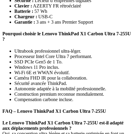
Sécurité :
Lecteur d’empreintes digitales
Clavier :
AZERTY FR rétroéclairé
Batterie :
57 Wh
Chargeur :
USB-C
Garantie :
3 ans + 3 ans Premier Support
Pourquoi choisir le Lenovo ThinkPad X1 Carbon Ultra 7-255U
?
Ultrabook professionnel ultra-léger.
Processeur Intel Core Ultra 7 performant.
SSD PCIe Gen5 de 1 To.
Windows 11 Pro inclus.
Wi-Fi 6E et WWAN évolutif.
Caméra FHD IR pour la collaboration.
Sécurité avancée ThinkPad.
Autonomie adaptée à la mobilité professionnelle.
Construction premium reconnue mondialement.
Compensation carbone incluse.
FAQ – Lenovo ThinkPad X1 Carbon Ultra 7-255U
Le Lenovo ThinkPad X1 Carbon Ultra 7-255U est-il adapté
aux déplacements professionnels ?
Oui, sa conception ultra-légère et sa batterie optimisée en font un