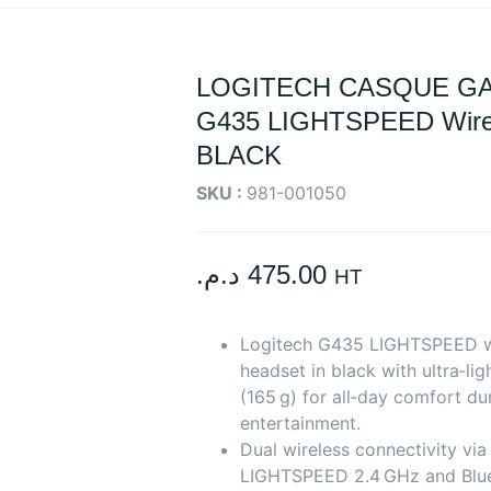
LOGITECH CASQUE GA
G435 LIGHTSPEED Wire
BLACK
SKU :
981-001050
د.م.
475.00
HT
Logitech G435 LIGHTSPEED w
headset in black with ultra‑li
(165 g) for all‑day comfort du
entertainment.
Dual wireless connectivity vi
LIGHTSPEED 2.4 GHz and Blue