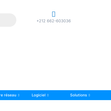
+212 662-603036
re réseau
Logiciel
Solutions