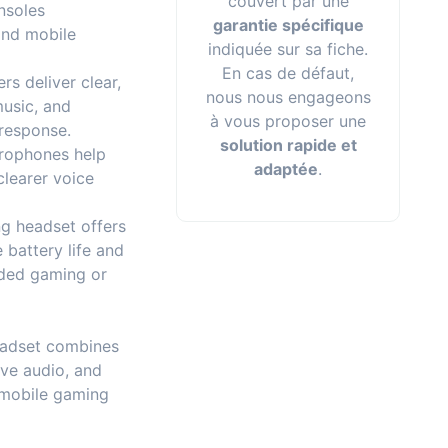
couvert par une
nsoles
garantie spécifique
and mobile
indiquée sur sa fiche.
En cas de défaut,
rs deliver clear,
nous nous engageons
usic, and
à vous proposer une
response.
solution rapide et
crophones help
adaptée
.
learer voice
g headset offers
 battery life and
nded gaming or
eadset combines
ive audio, and
 mobile gaming