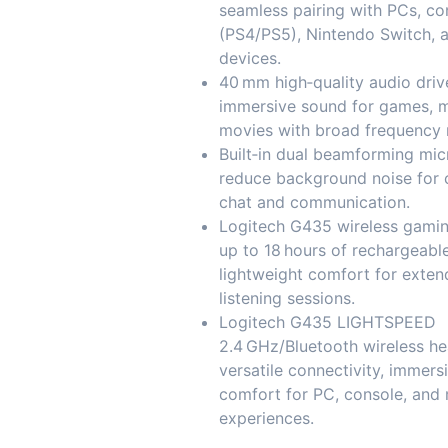
seamless pairing with PCs, co
(PS4/PS5), Nintendo Switch, 
devices.
40 mm high‑quality audio drive
immersive sound for games, m
movies with broad frequency 
Built‑in dual beamforming mi
reduce background noise for c
chat and communication.
Logitech G435 wireless gamin
up to 18 hours of rechargeable
lightweight comfort for exte
listening sessions.
Logitech G435 LIGHTSPEED
2.4 GHz/Bluetooth wireless h
versatile connectivity, immers
comfort for PC, console, and
experiences.