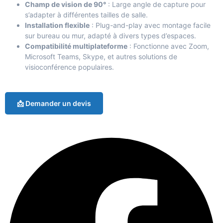
Champ de vision de 90°
: Large angle de capture pour
s’adapter à différentes tailles de salle.
Installation flexible
: Plug-and-play avec montage facile
sur bureau ou mur, adapté à divers types d’espaces.
Compatibilité multiplateforme
: Fonctionne avec Zoom,
Microsoft Teams, Skype, et autres solutions de
visioconférence populaires.
📩 Demander un devis