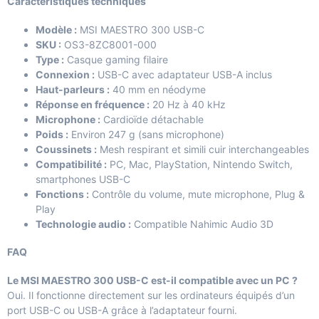
Caractéristiques techniques
Modèle :
MSI MAESTRO 300 USB-C
SKU :
OS3-8ZC8001-000
Type :
Casque gaming filaire
Connexion :
USB-C avec adaptateur USB-A inclus
Haut-parleurs :
40 mm en néodyme
Réponse en fréquence :
20 Hz à 40 kHz
Microphone :
Cardioïde détachable
Poids :
Environ 247 g (sans microphone)
Coussinets :
Mesh respirant et simili cuir interchangeables
Compatibilité :
PC, Mac, PlayStation, Nintendo Switch,
smartphones USB-C
Fonctions :
Contrôle du volume, mute microphone, Plug &
Play
Technologie audio :
Compatible Nahimic Audio 3D
FAQ
Le MSI MAESTRO 300 USB-C est-il compatible avec un PC ?
Oui. Il fonctionne directement sur les ordinateurs équipés d’un
port USB-C ou USB-A grâce à l’adaptateur fourni.