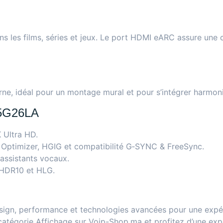
 les films, séries et jeux. Le port HDMI eARC assure une 
, idéal pour un montage mural et pour s’intégrer harmon
5G26LA
 Ultra HD.
Optimizer, HGIG et compatibilité G‑SYNC & FreeSync.
ssistants vocaux.
 HDR10 et HLG.
, performance et technologies avancées pour une expéri
catégorie Affichage sur Voip-Shop.ma
et profitez d’une exp