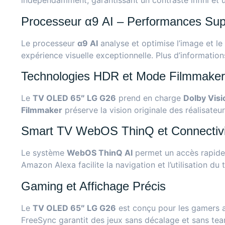
indépendamment, garantissant un contraste infini et un
Processeur α9 AI – Performances Sup
Le processeur
α9 AI
analyse et optimise l’image et l
expérience visuelle exceptionnelle. Plus d’information
Technologies HDR et Mode Filmmaker
Le
TV OLED 65″ LG G26
prend en charge
Dolby Visi
Filmmaker
préserve la vision originale des réalisateu
Smart TV WebOS ThinQ et Connectivi
Le système
WebOS ThinQ AI
permet un accès rapide 
Amazon Alexa facilite la navigation et l’utilisation du t
Gaming et Affichage Précis
Le
TV OLED 65″ LG G26
est conçu pour les gamers
FreeSync garantit des jeux sans décalage et sans tea