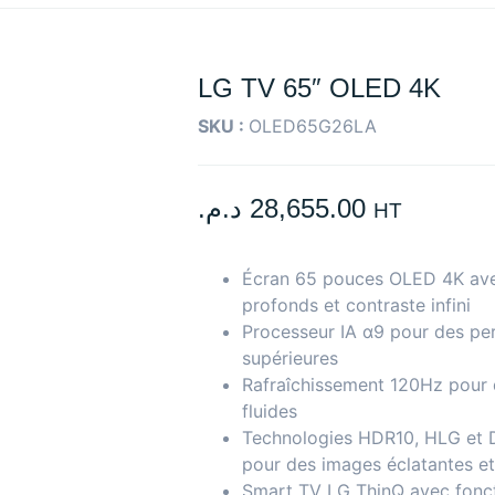
LG TV 65″ OLED 4K
SKU :
OLED65G26LA
د.م.
28,655.00
HT
Écran 65 pouces OLED 4K ave
profonds et contraste infini
Processeur IA α9 pour des p
supérieures
Rafraîchissement 120Hz pour 
fluides
Technologies HDR10, HLG et D
pour des images éclatantes et
Smart TV LG ThinQ avec fonc