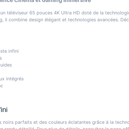
ence Cinéma et Gaming Immersive
un téléviseur 65 pouces 4K Ultra HD doté de la technolog
ing, il combine design élégant et technologies avancées. Dé
te infini
s
luides
ux intégrés
nc
ini
irs parfaits et des couleurs éclatantes grâce à la techn