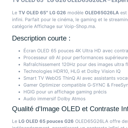
TV OLED 65″ LG G26 OLED65G26LA – Expéri
Le
TV OLED 65″ LG G26
modèle
OLED65G26LA
est 
infini. Parfait pour le cinéma, le gaming et le stream
catégorie Affichage sur Voip-Shop.ma
.
Description courte :
Écran OLED 65 pouces 4K Ultra HD avec contras
Processeur α9 AI pour performances supérieure
Rafraîchissement 120Hz pour des images ultra f
Technologies HDR10, HLG et Dolby Vision IQ
Smart TV WebOS ThinQ AI avec assistants voca
Gamer Optimizer compatible G‑SYNC & FreeSy
HGIG pour un affichage gaming précis
Audio immersif Dolby Atmos
Qualité d’Image OLED et Contraste Inf
Le
LG OLED 65 pouces G26
OLED65G26LA offre des no