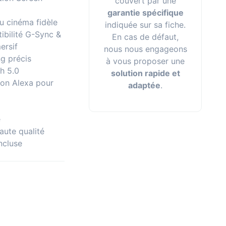
couvert par une
garantie spécifique
 cinéma fidèle
indiquée sur sa fiche.
bilité G-Sync &
En cas de défaut,
ersif
nous nous engageons
g précis
à vous proposer une
th 5.0
solution rapide et
on Alexa pour
adaptée
.
é
ute qualité
ncluse