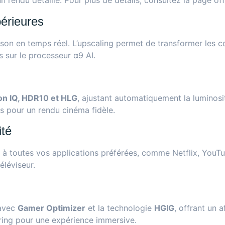
 rendu détaillé. Pour plus de détails, consultez la page off
érieures
e son en temps réel. L’upscaling permet de transformer les 
s sur le
processeur α9 AI
.
on IQ, HDR10 et HLG
, ajustant automatiquement la luminosi
rs pour un rendu cinéma fidèle.
té
à toutes vos applications préférées, comme Netflix, YouTu
éléviseur.
 avec
Gamer Optimizer
et la technologie
HGIG
, offrant un 
ring pour une expérience immersive.