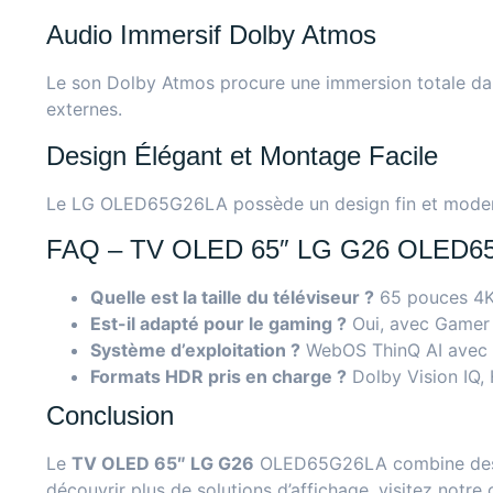
Audio Immersif Dolby Atmos
Le son Dolby Atmos procure une immersion totale dans
externes.
Design Élégant et Montage Facile
Le LG OLED65G26LA possède un design fin et moderne
FAQ – TV OLED 65″ LG G26 OLED6
Quelle est la taille du téléviseur ?
65 pouces 4K
Est-il adapté pour le gaming ?
Oui, avec Gamer 
Système d’exploitation ?
WebOS ThinQ AI avec a
Formats HDR pris en charge ?
Dolby Vision IQ,
Conclusion
Le
TV OLED 65″ LG G26
OLED65G26LA combine design
découvrir plus de solutions d’affichage, visitez notre