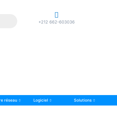
+212 662-603036
re réseau
Logiciel
Solutions