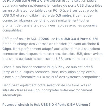
Le
Hub USB 3.0 4 Ports 0.5M
Ugreen est une solution idéale
pour augmenter rapidement le nombre de ports USB disponibles
sur un ordinateur portable ou un PC. Grâce à ses quatre ports
USB 3.0 et à son câble intégré de
0,5 mètre
, il permet de
connecter plusieurs périphériques simultanément tout en
profitant de transferts de données rapides avec les appareils
compatibles.
Référencé sous le SKU
20290
, ce
Hub USB 3.0 4 Ports 0.5M
prend en charge des vitesses de transfert pouvant atteindre
5
Gbps
. Il est parfaitement adapté aux utilisateurs qui souhaitent
connecter des disques durs externes, des clés USB, des claviers,
des souris ou d’autres accessoires USB sans manquer de ports.
Grâce à son fonctionnement Plug & Play, ce hub est prêt à
l’emploi en quelques secondes, sans installation complexe ni
pilote supplémentaire sur la majorité des systèmes compatibles.
Découvrez également notre sélection de
solutions WiFi et
infrastructure réseau
pour compléter votre environnement
informatique.
Pourquoi choisir le Hub USB 3.0 4 Ports 0.5M Ugreen ?