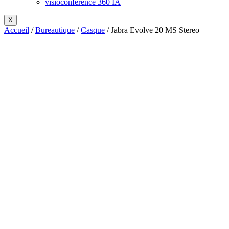
visioconférence 360 IA
X
Accueil
/
Bureautique
/
Casque
/ Jabra Evolve 20 MS Stereo