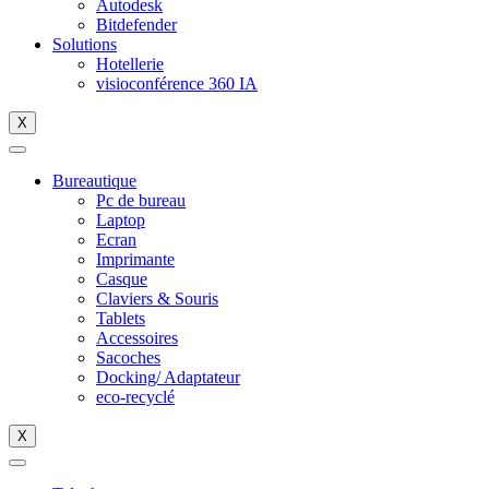
Autodesk
Bitdefender
Solutions
Hotellerie
visioconférence 360 IA
X
Bureautique
Pc de bureau
Laptop
Ecran
Imprimante
Casque
Claviers & Souris
Tablets
Accessoires
Sacoches
Docking/ Adaptateur
eco-recyclé
X