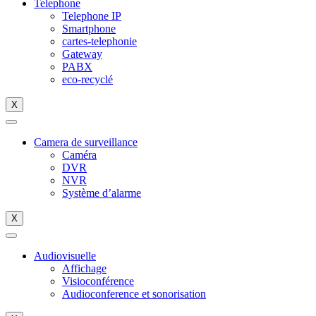
Telephone
Telephone IP
Smartphone
cartes-telephonie
Gateway
PABX
eco-recyclé
X
Camera de surveillance
Caméra
DVR
NVR
Système d’alarme
X
Audiovisuelle
Affichage
Visioconférence
Audioconference et sonorisation