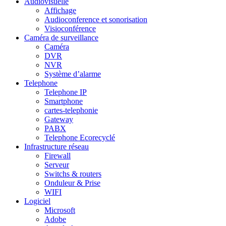
Audiovisuelle
Affichage
Audioconference et sonorisation
Visioconférence
Caméra de surveillance
Caméra
DVR
NVR
Système d’alarme
Telephone
Telephone IP
Smartphone
cartes-telephonie
Gateway
PABX
Telephone Ecorecyclé
Infrastructure réseau
Firewall
Serveur
Switchs & routers
Onduleur & Prise
WIFI
Logiciel
Microsoft
Adobe