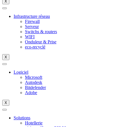
X
Infrastructure réseau
Firewall
Serveur
Switchs & routers
WIFI
Onduleur & Prise
eco-recyclé
X
Logiciel
Microsoft
Autodesk
Bitdefender
Adobe
X
Solutions
Hotellerie