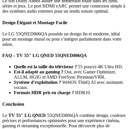
Le son Dolby Atmos assure une immersion totale dans les films,
séries et jeux. Le port HDMI eARC permet une connexion simple à
des systèmes audio externes pour un rendu sonore optimal.
Design Élégant et Montage Facile
Le LG 55QNED806QA possède un design fin et moderne, idéal
pour un montage mural ou pour s’intégrer parfaitement dans votre
salon.
FAQ – TV 55″ LG QNED 55QNED806QA
Quelle est la taille du téléviseur ?
55 pouces 4K Ultra HD.
Est-il adapté au gaming ?
Oui, avec Gamer Optimizer,
ALLM, HGIG et AMD FreeSync Premium/VRR.
Système d’exploitation ?
WebOS ThinQ AI avec assistants
vocaux.
Formats HDR pris en charge ?
HDR10.
Conclusion
Le
TV 55″ LG QNED
55QNED806QA combine design, couleurs
précises et performances optimisées pour une expérience cinéma,
gaming et streaming exceptionnelle. Pour découvrir plus de