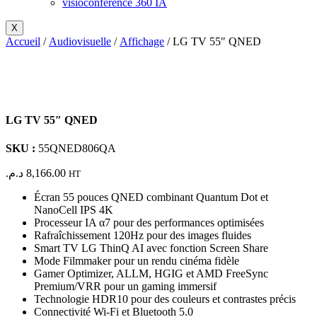
visioconférence 360 IA
X
Accueil
/
Audiovisuelle
/
Affichage
/ LG TV 55″ QNED
LG TV 55″ QNED
SKU :
55QNED806QA
د.م.
8,166.00
HT
Écran 55 pouces QNED combinant Quantum Dot et
NanoCell IPS 4K
Processeur IA α7 pour des performances optimisées
Rafraîchissement 120Hz pour des images fluides
Smart TV LG ThinQ AI avec fonction Screen Share
Mode Filmmaker pour un rendu cinéma fidèle
Gamer Optimizer, ALLM, HGIG et AMD FreeSync
Premium/VRR pour un gaming immersif
Technologie HDR10 pour des couleurs et contrastes précis
Connectivité Wi-Fi et Bluetooth 5.0