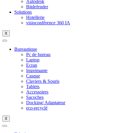
Autodesk
Bitdefender
Solutions
Hotellerie
visioconférence 360 IA
X
Bureautique
Pc de bureau
Laptop
Ecran
Imprimante
Casque
Claviers & Souris
Tablets
Accessoires
Sacoches
Docking/ Adaptateur
eco-recyclé
X