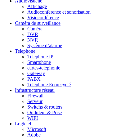
Audiovisuelle
Affichage
Audioconference et sonorisation
Visioconférence
Caméra de surveillance
Caméra
DVR
NVR
Système d’alarme
Telephone
Telephone IP
Smartphone
cartes-telephonie
Gateway
PABX
Telephone Ecorecyclé
Infrastructure réseau
Firewall
Serveur
Switchs & routers
Onduleur & Prise
WIFI
Logiciel
Microsoft
Adobe