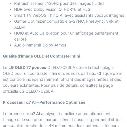
Rafraîchissement 120Hz pour des images fluides
HDR avec Dolby Vision IQ, HDR10 et HLG
Smart TV WebOS ThinQ AI avec assistants vocaux intégrés
Gamer Optimizer compatible G‑SYNC, FreeSync, VRR et
ALLM
HGIG et Auto Calibration pour un affichage parfaitement
calibré
Audio immersif Dolby Atmos
Qualité d’Image OLED et Contraste Infini
Le
LG OLED 77 pouces
OLED77C26LA utilise la technologie
OLED pour un contraste infini et des noirs parfaits. Chaque pixel
est contrôlé indépendamment, offrant des images nettes et des
couleurs éclatantes. Pour plus de détails, consultez la page
officielle
LG OLED77C26LA
.
Processeur α7 AI – Performance Optimisée
Le processeur
α7 AI
analyse et améliore automatiquement
l’image et le son pour chaque scène. L’upscaling permet d’obtenir
une qualité proche de la 4K même pour les contenus inférieurs.