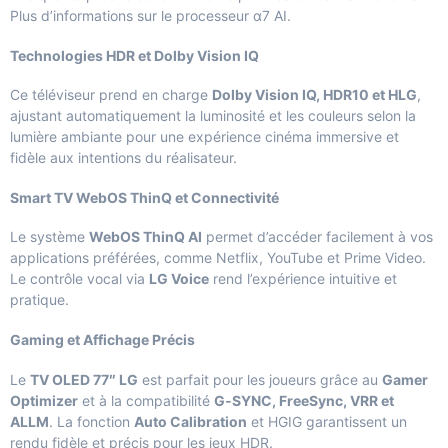
Plus d’informations sur le
processeur α7 AI
.
Technologies HDR et Dolby Vision IQ
Ce téléviseur prend en charge
Dolby Vision IQ, HDR10 et HLG
,
ajustant automatiquement la luminosité et les couleurs selon la
lumière ambiante pour une expérience cinéma immersive et
fidèle aux intentions du réalisateur.
Smart TV WebOS ThinQ et Connectivité
Le système
WebOS ThinQ AI
permet d’accéder facilement à vos
applications préférées, comme Netflix, YouTube et Prime Video.
Le contrôle vocal via
LG Voice
rend l’expérience intuitive et
pratique.
Gaming et Affichage Précis
Le
TV OLED 77″ LG
est parfait pour les joueurs grâce au
Gamer
Optimizer
et à la compatibilité
G‑SYNC, FreeSync, VRR et
ALLM
. La fonction
Auto Calibration
et HGIG garantissent un
rendu fidèle et précis pour les jeux HDR.