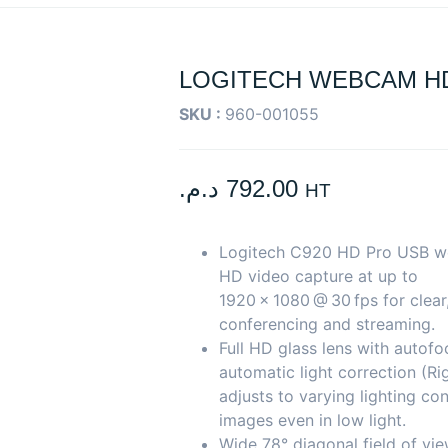
LOGITECH WEBCAM HD
SKU :
960-001055
د.م.
792.00
HT
Logitech C920 HD Pro USB we
HD video capture at up to
1920 × 1080 @ 30 fps for clear
conferencing and streaming.
Full HD glass lens with autof
automatic light correction (Ri
adjusts to varying lighting con
images even in low light.
Wide 78° diagonal field of view