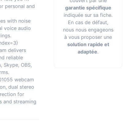
couvert par une
or personal and
garantie spécifique
indiquée sur sa fiche.
nes with noise
En cas de défaut,
al voice audio
nous nous engageons
dings.
à vous proposer une
index=3}
solution rapide et
am delivers
adaptée
.
d reliable
, Skype, OBS,
rms.
001055 webcam
on, dual stereo
rection for
ls and streaming