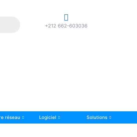
+212 662-603036
re réseau
Logiciel
Solutions