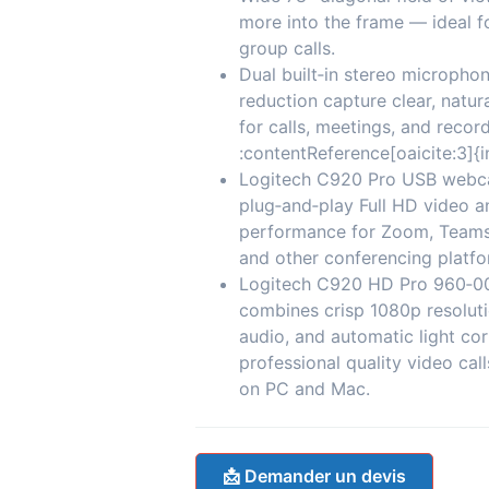
more into the frame — ideal f
group calls.
Dual built‑in stereo micropho
reduction capture clear, natur
for calls, meetings, and recor
:contentReference[oaicite:3]{
Logitech C920 Pro USB webc
plug‑and‑play Full HD video an
performance for Zoom, Teams
and other conferencing platfo
Logitech C920 HD Pro 960‑
combines crisp 1080p resoluti
audio, and automatic light cor
professional quality video cal
on PC and Mac.
📩 Demander un devis